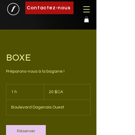
Contactez-nous
BOXE
Préparons-nous à la bagarre !
20
dollars
1 h
1
20 $CA
canadiens
Boulevard Dagenais Ouest
Réserver