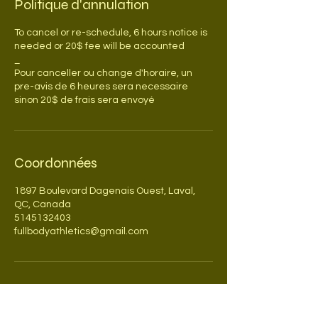
Politique d'annulation
To cancel or re-schedule, 6 hours notice is
needed or 20$ fee will be accounted
_
Pour canceller ou change d'horaire, un
pre-avis de 6 heures sera necessaire
sinon 20$ de frais sera envoyé
Coordonnées
1897 Boulevard Dagenais Ouest, Laval,
QC, Canada
5145132403
fullbodyathletics@gmail.com