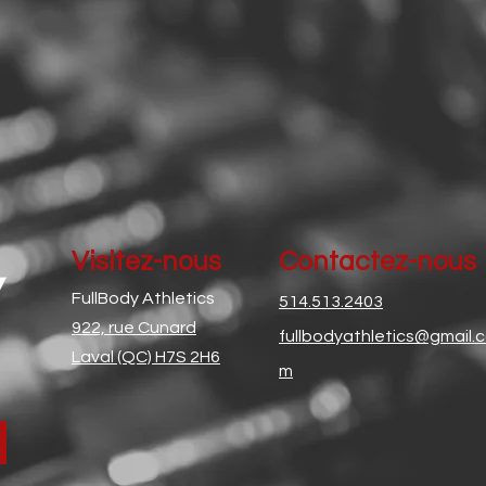
Visitez-nous
Contactez-nous
FullBody Athletics
514.513.2403
922, rue Cunard
fullbodyathletics@gmail.
Laval (QC) H7S 2H6
m