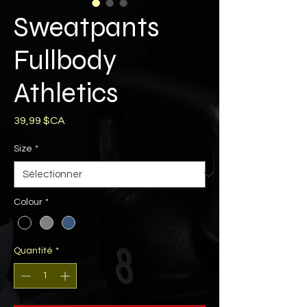
Sweatpants
Fullbody
Athletics
Prix
39,99 $CA
Size
*
Colour
*
Quantité
*