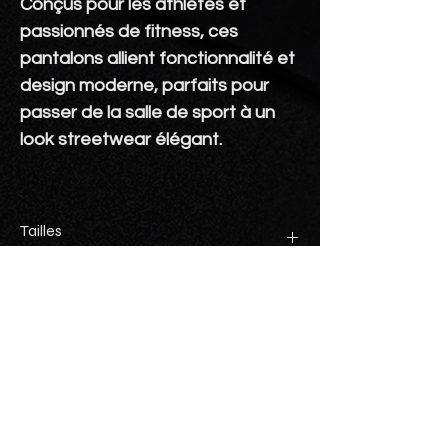
Conçus pour les athlètes et
passionnés de fitness, ces
pantalons allient fonctionnalité et
design moderne, parfaits pour
passer de la salle de sport à un
look streetwear élégant.
Tailles
Toutes les tailles sont unisexes.
Détails d'expédition
Livraison à votre porte : 10$
Ramassage à la salle de sport :
GRATUIT